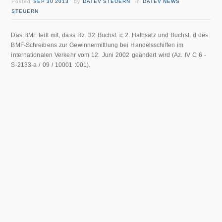
Posted
SEP 30 2013
by
DATEV STEUERN
in
DATEV NEWS
STEUERN
Das BMF teilt mit, dass Rz. 32 Buchst. c 2. Halbsatz und Buchst. d des
BMF-Schreibens zur Gewinnermittlung bei Handelsschiffen im
internationalen Verkehr vom 12. Juni 2002 geändert wird (Az. IV C 6 -
S-2133-a / 09 / 10001 :001).