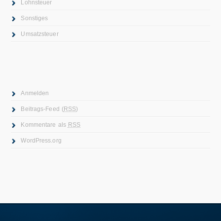
Lohnsteuer
Sonstiges
Umsatzsteuer
Anmelden
Beitrags-Feed (
RSS
)
Kommentare als
RSS
WordPress.org