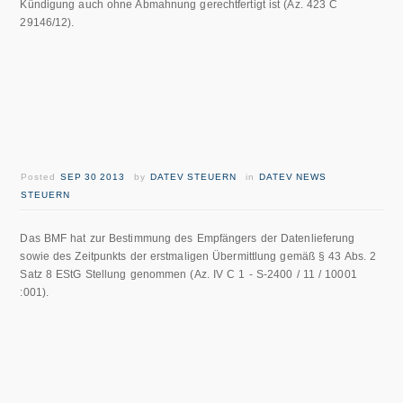
Kündigung auch ohne Abmahnung gerechtfertigt ist (Az. 423 C
29146/12).
Posted
SEP 30 2013
by
DATEV STEUERN
in
DATEV NEWS
STEUERN
Das BMF hat zur Bestimmung des Empfängers der Datenlieferung
sowie des Zeitpunkts der erstmaligen Übermittlung gemäß § 43 Abs. 2
Satz 8 EStG Stellung genommen (Az. IV C 1 - S-2400 / 11 / 10001
:001).