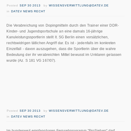
Posted
SEP 30 2013
by
WISSENSVERMITTLUNG@DATEV.DE
in
DATEV NEWS RECHT
Die Verabreichung von Dopingmitteln durch den Trainer einer DDR-
Kinder- und Jugendsportschule an eine damals 16-jährige
Kanuleistungssportlerin stellt lt. SG Berlin einen vorsätzlichen,
rechtswidrigen tätlichen Angriff dar. Es ist - jedenfalls im konkreten
Einzelfall - davon auszugehen, dass die Sportlerin über die wahre
Bedeutung der ihr verabreichten Mittel bewusst im Unklaren gelassen
wurde (Az. S 181 VG 167/07).
Posted
SEP 30 2013
by
WISSENSVERMITTLUNG@DATEV.DE
in
DATEV NEWS RECHT
Im bundesweit empfangbaren Fernsehprogramm "ProSieben" darf