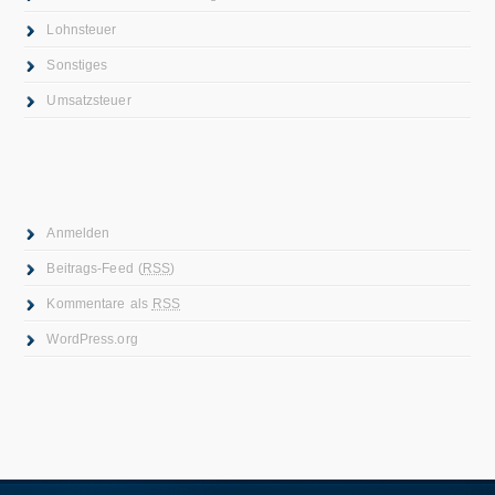
Lohnsteuer
Sonstiges
Umsatzsteuer
Anmelden
Beitrags-Feed (
RSS
)
Kommentare als
RSS
WordPress.org