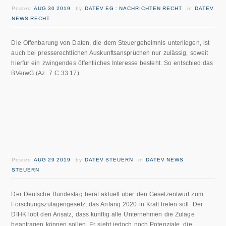
Posted
AUG 30 2019
by
DATEV EG : NACHRICHTEN RECHT
in
DATEV
NEWS RECHT
Die Offenbarung von Daten, die dem Steuergeheimnis unterliegen, ist
auch bei presserechtlichen Auskunftsansprüchen nur zulässig, soweit
hierfür ein zwingendes öffentliches Interesse besteht. So entschied das
BVerwG (Az. 7 C 33.17).
Posted
AUG 29 2019
by
DATEV STEUERN
in
DATEV NEWS
STEUERN
Der Deutsche Bundestag berät aktuell über den Gesetzentwurf zum
Forschungszulagengesetz, das Anfang 2020 in Kraft treten soll. Der
DIHK lobt den Ansatz, dass künftig alle Unternehmen die Zulage
beantragen können sollen. Er sieht jedoch noch Potenziale, die