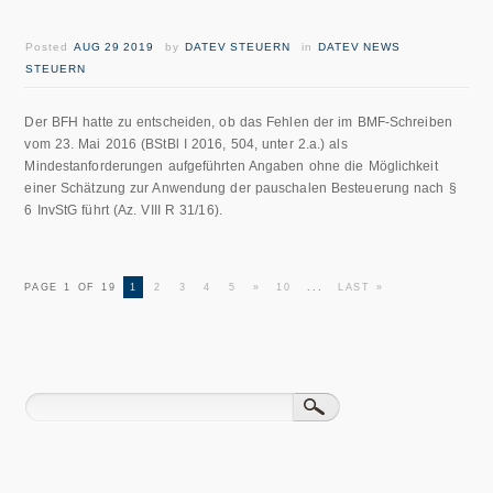
Posted
AUG 29 2019
by
DATEV STEUERN
in
DATEV NEWS
STEUERN
Der BFH hatte zu entscheiden, ob das Fehlen der im BMF-Schreiben
vom 23. Mai 2016 (BStBl I 2016, 504, unter 2.a.) als
Mindestanforderungen aufgeführten Angaben ohne die Möglichkeit
einer Schätzung zur Anwendung der pauschalen Besteuerung nach §
6 InvStG führt (Az. VIII R 31/16).
PAGE 1 OF 19
1
2
3
4
5
»
10
...
LAST »