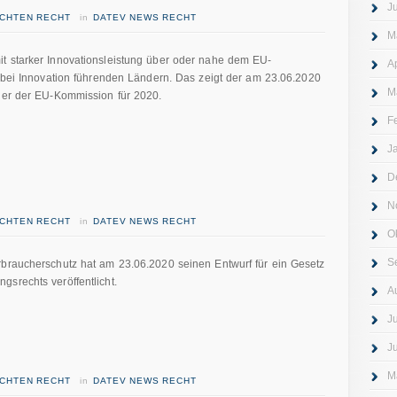
J
ICHTEN RECHT
in
DATEV NEWS RECHT
M
t starker Innovationsleistung über oder nahe dem EU-
A
r bei Innovation führenden Ländern. Das zeigt der am 23.06.2020
M
iger der EU-Kommission für 2020.
F
J
D
N
ICHTEN RECHT
in
DATEV NEWS RECHT
O
S
rbraucherschutz hat am 23.06.2020 seinen Entwurf für ein Gesetz
srechts veröffentlicht.
A
J
J
M
ICHTEN RECHT
in
DATEV NEWS RECHT