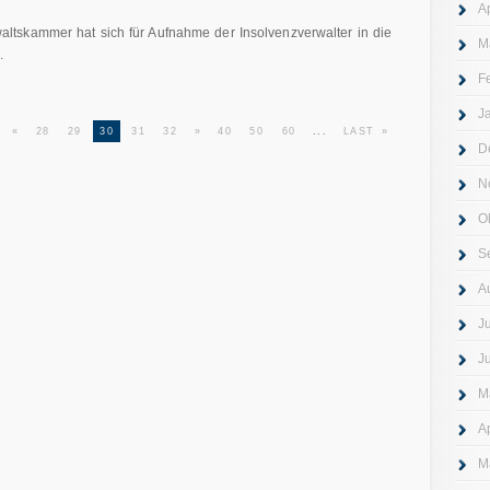
A
tskammer hat sich für Aufnahme der Insolvenzverwalter in die
M
.
F
J
«
28
29
30
31
32
»
40
50
60
...
LAST »
D
N
O
S
A
J
J
M
A
M