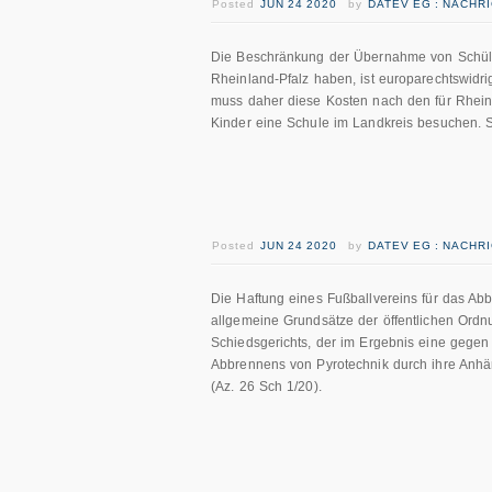
Posted
JUN 24 2020
by
DATEV EG : NACHR
Die Beschränkung der Übernahme von Schüler
Rheinland-Pfalz haben, ist europarechtswidri
muss daher diese Kosten nach den für Rhei
Kinder eine Schule im Landkreis besuchen. S
Posted
JUN 24 2020
by
DATEV EG : NACHR
Die Haftung eines Fußballvereins für das Ab
allgemeine Grundsätze der öffentlichen Ordn
Schiedsgerichts, der im Ergebnis eine gegen 
Abbrennens von Pyrotechnik durch ihre Anhäng
(Az. 26 Sch 1/20).