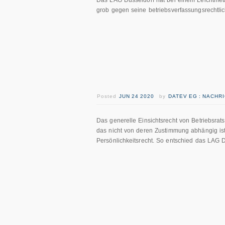
Das LAG Düsseldorf hat bei einem Leichtmetall
grob gegen seine betriebsverfassungsrechtlic
Posted
JUN 24 2020
by
DATEV EG : NACHR
Das generelle Einsichtsrecht von Betriebsrat
das nicht von deren Zustimmung abhängig ist,
Persönlichkeitsrecht. So entschied das LAG D