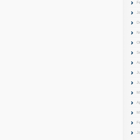
F
J
D
N
O
S
A
J
J
M
A
M
F
J