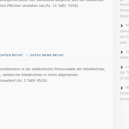
felgenhersteller den Betriebsrat aufgelöst, weil der Betriebsrat
Konsu
hen Pflichten verstoßen hat (Az. 14 TaBV 75/19).
Bund
Belgi
M
gren
mit O
sind
G
ICHTEN RECHT
in
DATEV NEWS RECHT
Straß
L
svorsitzenden in die elektronische Personalakte der Arbeitnehmer,
die T
 verletzt die Arbeitnehmer in ihrem allgemeinen
01.0
üsseldorf (Az. 3 TaBV 65/19).
W
Deuts
Deuts