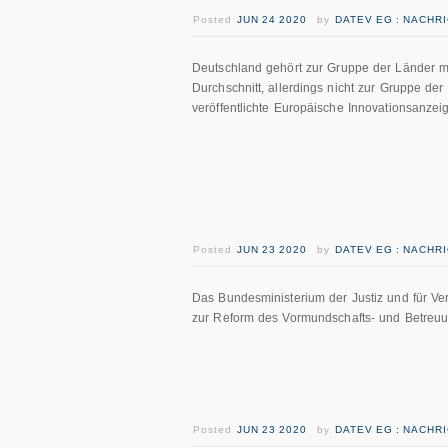
Posted
JUN 24 2020
by
DATEV EG : NACHR
Deutschland gehört zur Gruppe der Länder mi
Durchschnitt, allerdings nicht zur Gruppe de
veröffentlichte Europäische Innovationsanze
Posted
JUN 23 2020
by
DATEV EG : NACHR
Das Bundesministerium der Justiz und für Ve
zur Reform des Vormundschafts- und Betreuung
Posted
JUN 23 2020
by
DATEV EG : NACHR