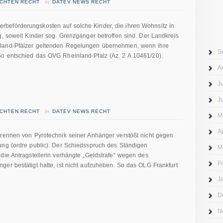
ICHTEN RECHT
in
DATEV NEWS RECHT
beförderungskosten auf solche Kinder, die ihren Wohnsitz in
g, soweit Kinder sog. Grenzgänger betroffen sind. Der Landkreis
nland-Pfälzer geltenden Regelungen übernehmen, wenn ihre
S
o entschied das OVG Rheinland-Pfalz (Az. 2 A 10461/20).
A
J
J
ICHTEN RECHT
in
DATEV NEWS RECHT
M
A
brennen von Pyrotechnik seiner Anhänger verstößt nicht gegen
ung (ordre public). Der Schiedsspruch des Ständigen
M
die Antragstellerin verhängte „Geldstrafe“ wegen des
F
er bestätigt hatte, ist nicht aufzuheben. So das OLG Frankfurt
J
D
N