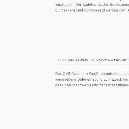
verarbeiten. Der Kartellsenat des Bundesgeri
Bundeskartellamt durchgesetzt werden darf (
Posted
JUN 24 2020
by
DATEV EG : NACHR
Das OVG Nordrhein-Westfalen entschied, das
vorgesehene Datenerhebung zum Zweck der K
des Friseurhandwerks und der Fitnessstudios 