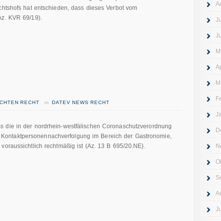
A
chtshofs hat entschieden, dass dieses Verbot vom
Az. KVR 69/19).
J
J
M
A
M
F
ICHTEN RECHT
in
DATEV NEWS RECHT
J
s die in der nordrhein-westfälischen Coronaschutzverordnung
D
ontaktpersonennachverfolgung im Bereich der Gastronomie,
voraussichtlich rechtmäßig ist (Az. 13 B 695/20.NE).
N
O
S
A
J