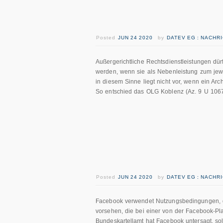
Posted
JUN 24 2020
by
DATEV EG : NACHR
Außergerichtliche Rechtsdienstleistungen dü
werden, wenn sie als Nebenleistung zum jewe
in diesem Sinne liegt nicht vor, wenn ein Arc
So entschied das OLG Koblenz (Az. 9 U 1067
Posted
JUN 24 2020
by
DATEV EG : NACHR
Facebook verwendet Nutzungsbedingungen, d
vorsehen, die bei einer von der Facebook-Pl
Bundeskartellamt hat Facebook untersagt, sol