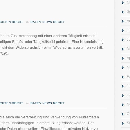
O
S
A
ICHTEN RECHT
in
DATEV NEWS RECHT
J
rfen im Zusammenhang mit einer anderen Tätigkeit erbracht
J
iligen Berufs- oder Tätigkeitsbild gehören. Eine Nebenleistung
hitekt den Widerspruchsführer im Widerspruchsverfahren vertritt.
M
/19).
A
M
F
J
D
ICHTEN RECHT
in
DATEV NEWS RECHT
N
O
ie auch die Verarbeitung und Verwendung von Nutzerdaten
attform unabhängigen Internetnutzung erfasst werden. Das
S
che Daten ohne weitere Einwilligung der privaten Nutzer zu