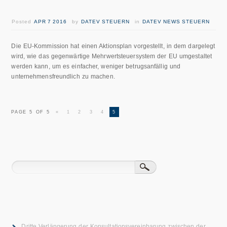
Posted
APR 7 2016
by
DATEV STEUERN
in
DATEV NEWS STEUERN
Die EU-Kommission hat einen Aktionsplan vorgestellt, in dem dargelegt
wird, wie das gegenwärtige Mehrwertsteuersystem der EU umgestaltet
werden kann, um es einfacher, weniger betrugsanfällig und
unternehmensfreundlich zu machen.
PAGE 5 OF 5
«
1
2
3
4
5
Dritte Verlängerung der Konsultationsvereinbarung zwischen der