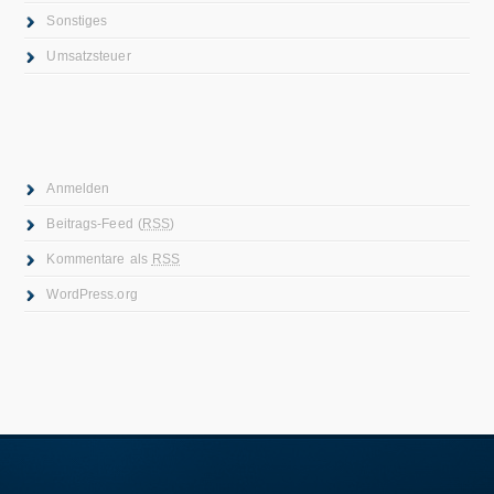
Sonstiges
Umsatzsteuer
Anmelden
Beitrags-Feed (
RSS
)
Kommentare als
RSS
WordPress.org