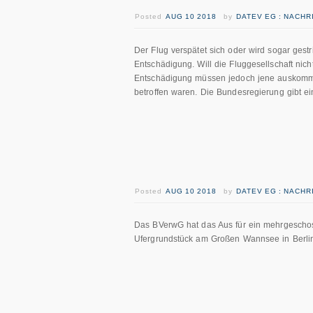
Posted
AUG 10 2018
by
DATEV EG : NACH
Der Flug verspätet sich oder wird sogar gest
Entschädigung. Will die Fluggesellschaft nich
Entschädigung müssen jedoch jene auskomme
betroffen waren. Die Bundesregierung gibt ei
Posted
AUG 10 2018
by
DATEV EG : NACH
Das BVerwG hat das Aus für ein mehrgescho
Ufergrundstück am Großen Wannsee in Berlin e