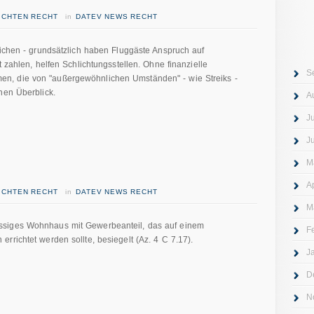
RICHTEN RECHT
in
DATEV NEWS RECHT
richen - grundsätzlich haben Fluggäste Anspruch auf
t zahlen, helfen Schlichtungsstellen. Ohne finanzielle
S
n, die von "außergewöhnlichen Umständen" - wie Streiks -
nen Überblick.
A
J
J
M
A
RICHTEN RECHT
in
DATEV NEWS RECHT
M
ssiges Wohnhaus mit Gewerbeanteil, das auf einem
F
rrichtet werden sollte, besiegelt (Az. 4 C 7.17).
J
D
N