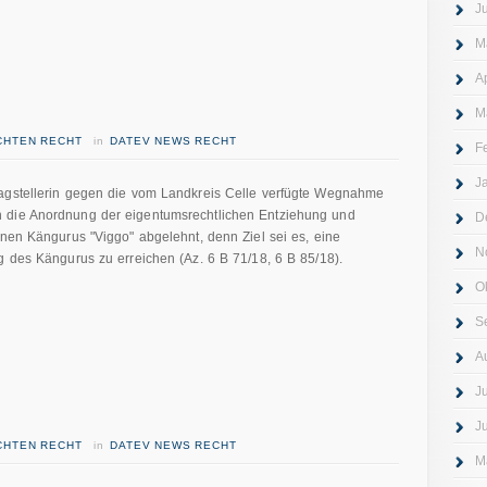
J
M
A
M
ICHTEN RECHT
in
DATEV NEWS RECHT
F
J
ragstellerin gegen die vom Landkreis Celle verfügte Wegnahme
 die Anordnung der eigentumsrechtlichen Entziehung und
D
enen Kängurus "Viggo" abgelehnt, denn Ziel sei es, eine
N
g des Kängurus zu erreichen (Az. 6 B 71/18, 6 B 85/18).
O
S
A
J
J
ICHTEN RECHT
in
DATEV NEWS RECHT
M