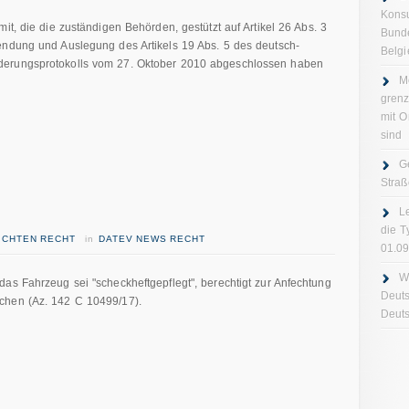
Konsu
it, die die zuständigen Behörden, gestützt auf Artikel 26 Abs. 3
Bund
endung und Auslegung des Artikels 19 Abs. 5 des deutsch-
Belgi
derungsprotokolls vom 27. Oktober 2010 abgeschlossen haben
M
gren
mit O
sind
G
Straß
L
die T
RICHTEN RECHT
in
DATEV NEWS RECHT
01.0
W
as Fahrzeug sei "scheckheftgepflegt", berechtigt zur Anfechtung
Deuts
chen (Az. 142 C 10499/17).
Deuts