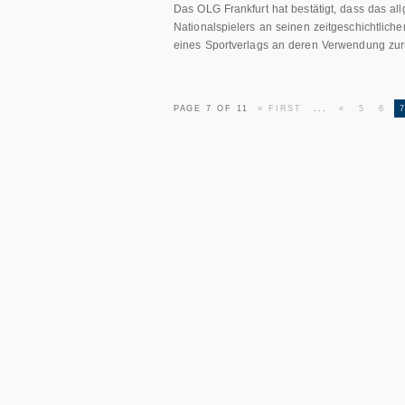
Das OLG Frankfurt hat bestätigt, dass das al
Nationalspielers an seinen zeitgeschichtliche
eines Sportverlags an deren Verwendung zurüc
PAGE 7 OF 11
« FIRST
...
«
5
6