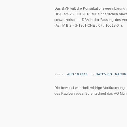
Das BMF teilt die Konsultationsvereinbarung m
DBA, am 25. Juli 2018 zur einheitlichen Anw
schweizerischen DBA in der Fassung des Än
(Az. IV B 2 - S-1301-CHE / 07 / 10019-04).
Posted
AUG 10 2018
by
DATEV EG : NACH
Die bewusst wahrheitswidrige Vortäuschung, d
des Kaufvertrages. So entschied das AG Mün