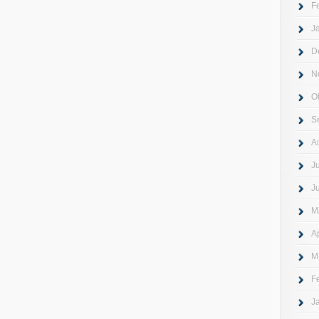
F
J
D
N
O
S
A
J
J
M
A
M
F
J