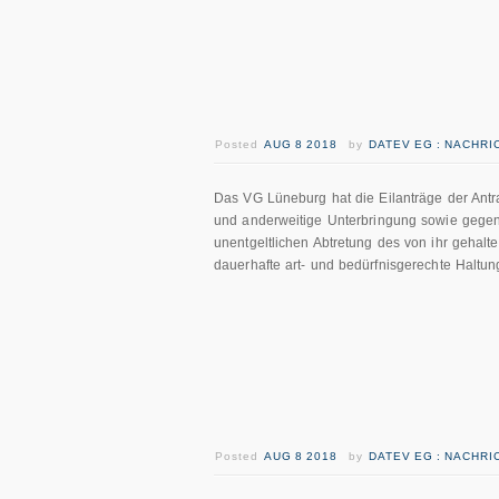
Posted
AUG 8 2018
by
DATEV EG : NACHR
Das VG Lüneburg hat die Eilanträge der Ant
und anderweitige Unterbringung sowie gegen
unentgeltlichen Abtretung des von ihr gehalt
dauerhafte art- und bedürfnisgerechte Haltun
Posted
AUG 8 2018
by
DATEV EG : NACHR