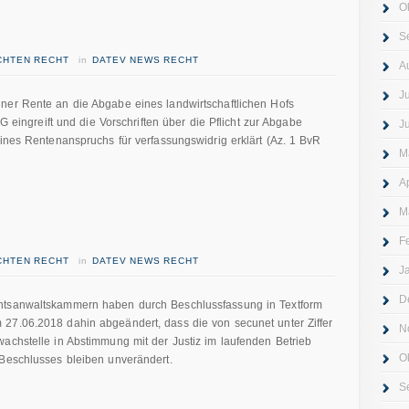
O
S
ICHTEN RECHT
in
DATEV NEWS RECHT
A
J
ner Rente an die Abgabe eines landwirtschaftlichen Hofs
GG eingreift und die Vorschriften über die Pflicht zur Abgabe
J
eines Rentenanspruchs für verfassungswidrig erklärt (Az. 1 BvR
M
A
M
F
ICHTEN RECHT
in
DATEV NEWS RECHT
J
D
htsanwaltskammern haben durch Beschlussfassung in Textform
27.06.2018 dahin abgeändert, dass die von secunet unter Ziffer
N
achstelle in Abstimmung mit der Justiz im laufenden Betrieb
O
 Beschlusses bleiben unverändert.
S