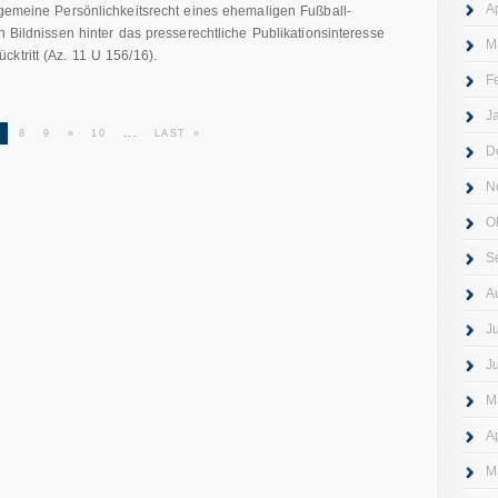
A
lgemeine Persönlichkeitsrecht eines ehemaligen Fußball-
n Bildnissen hinter das presserechtliche Publikationsinteresse
M
ktritt (Az. 11 U 156/16).
F
J
7
8
9
»
10
...
LAST »
D
N
O
S
A
J
J
M
A
M