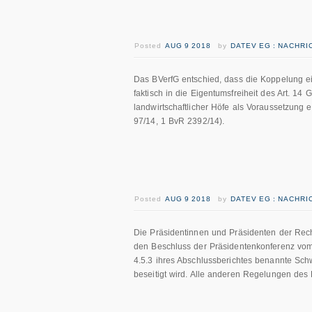
Posted
AUG 9 2018
by
DATEV EG : NACHR
Das BVerfG entschied, dass die Koppelung ei
faktisch in die Eigentumsfreiheit des Art. 14 
landwirtschaftlicher Höfe als Voraussetzung 
97/14, 1 BvR 2392/14).
Posted
AUG 9 2018
by
DATEV EG : NACHR
Die Präsidentinnen und Präsidenten der Rec
den Beschluss der Präsidentenkonferenz vom 
4.5.3 ihres Abschlussberichtes benannte Schw
beseitigt wird. Alle anderen Regelungen des