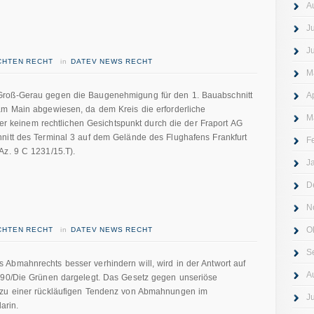
A
J
J
ICHTEN RECHT
in
DATEV NEWS RECHT
M
Groß-Gerau gegen die Baugenehmigung für den 1. Bauabschnitt
A
am Main abgewiesen, da dem Kreis die erforderliche
M
nter keinem rechtlichen Gesichtspunkt durch die der Fraport AG
nitt des Terminal 3 auf dem Gelände des Flughafens Frankfurt
F
Az. 9 C 1231/15.T).
J
D
N
O
ICHTEN RECHT
in
DATEV NEWS RECHT
S
Abmahnrechts besser verhindern will, wird in der Antwort auf
A
is90/Die Grünen dargelegt. Das Gesetz gegen unseriöse
 zu einer rückläufigen Tendenz von Abmahnungen im
J
arin.