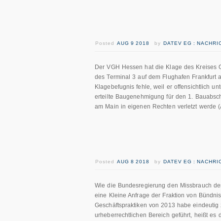
Posted
AUG 9 2018
by
DATEV EG : NACHR
Der VGH Hessen hat die Klage des Kreises 
des Terminal 3 auf dem Flughafen Frankfurt 
Klagebefugnis fehle, weil er offensichtlich u
erteilte Baugenehmigung für den 1. Bauabsch
am Main in eigenen Rechten verletzt werde (
Posted
AUG 8 2018
by
DATEV EG : NACHR
Wie die Bundesregierung den Missbrauch des 
eine Kleine Anfrage der Fraktion von Bündn
Geschäftspraktiken von 2013 habe eindeutig
urheberrechtlichen Bereich geführt, heißt es d