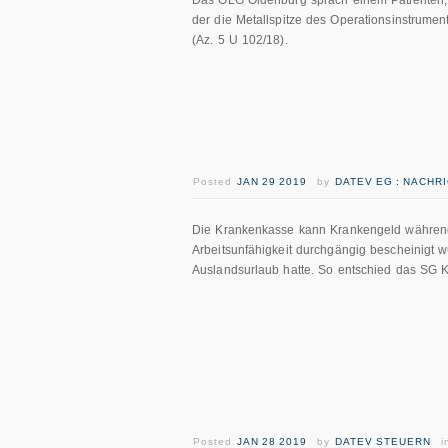
Das OLG Oldenburg sprach einem Patienten, 
der die Metallspitze des Operationsinstrume
(Az. 5 U 102/18).
Posted
JAN 29 2019
by
DATEV EG : NACHR
Die Krankenkasse kann Krankengeld während
Arbeitsunfähigkeit durchgängig bescheinigt
Auslandsurlaub hatte. So entschied das SG K
Posted
JAN 28 2019
by
DATEV STEUERN