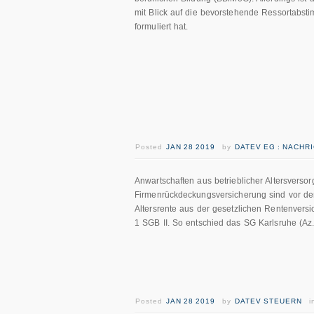
mit Blick auf die bevorstehende Ressortabst
formuliert hat.
Posted
JAN 28 2019
by
DATEV EG : NACHR
Anwartschaften aus betrieblicher Altersvers
Firmenrückdeckungsversicherung sind vor de
Altersrente aus der gesetzlichen Rentenvers
1 SGB II. So entschied das SG Karlsruhe (Az
Posted
JAN 28 2019
by
DATEV STEUERN