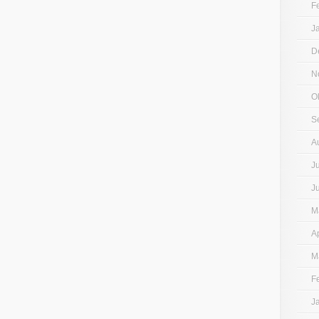
F
J
D
N
O
S
A
J
J
M
A
M
F
J