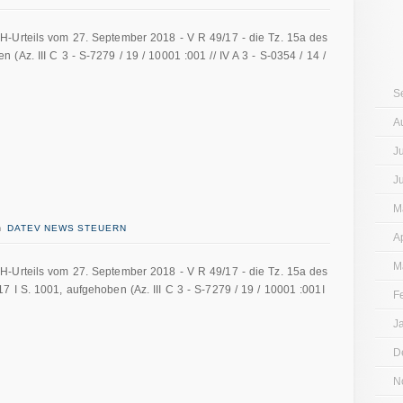
H-Urteils vom 27. September 2018 - V R 49/17 - die Tz. 15a des
Az. III C 3 - S-7279 / 19 / 10001 :001 // IV A 3 - S-0354 / 14 /
S
A
J
J
M
in
DATEV NEWS STEUERN
A
M
H-Urteils vom 27. September 2018 - V R 49/17 - die Tz. 15a des
 I S. 1001, aufgehoben (Az. III C 3 - S-7279 / 19 / 10001 :001I
F
J
D
N