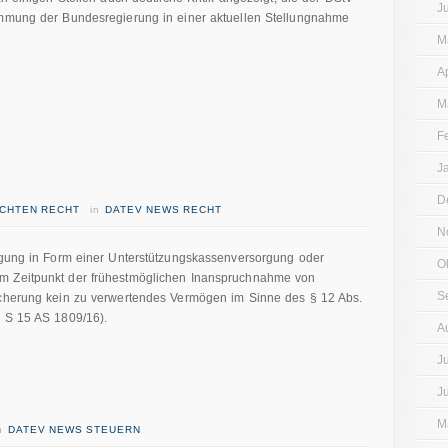
J
immung der Bundesregierung in einer aktuellen Stellungnahme
M
A
M
F
J
D
ICHTEN RECHT
in
DATEV NEWS RECHT
N
orgung in Form einer Unterstützungskassenversorgung oder
O
m Zeitpunkt der frühestmöglichen Inanspruchnahme von
S
icherung kein zu verwertendes Vermögen im Sinne des § 12 Abs.
. S 15 AS 1809/16).
A
J
J
M
in
DATEV NEWS STEUERN