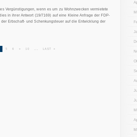
A
t es Vergünstigungen, wenn es um zu Wohnzwecken vermietete
M
dies in ihrer Antwort (19/7169) auf eine Kleine Anfrage der FDP-
n der Erbschaft- und Schenkungsteuer auf die Entwicklung der
F
J
D
4
5
6
»
10
...
LAST »
N
O
S
A
J
J
M
A
M