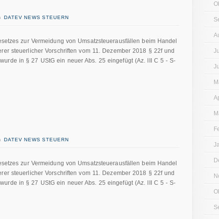
O
in
DATEV NEWS STEUERN
S
A
 Gesetzes zur Vermeidung von Umsatzsteuerausfällen beim Handel
erer steuerlicher Vorschriften vom 11. Dezember 2018 § 22f und
J
rde in § 27 UStG ein neuer Abs. 25 eingefügt (Az. III C 5 - S-
J
M
A
M
F
in
DATEV NEWS STEUERN
J
D
 Gesetzes zur Vermeidung von Umsatzsteuerausfällen beim Handel
erer steuerlicher Vorschriften vom 11. Dezember 2018 § 22f und
N
rde in § 27 UStG ein neuer Abs. 25 eingefügt (Az. III C 5 - S-
O
S