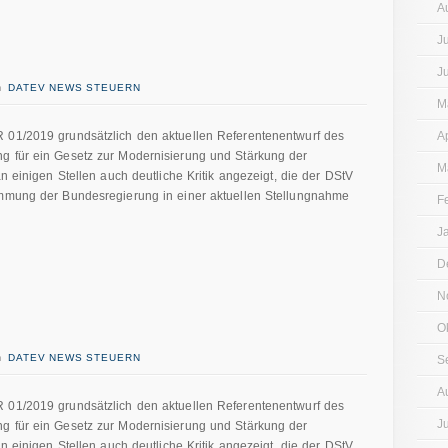
A
J
J
in
DATEV NEWS STEUERN
M
 01/2019 grundsätzlich den aktuellen Referentenentwurf des
A
g für ein Gesetz zur Modernisierung und Stärkung der
M
an einigen Stellen auch deutliche Kritik angezeigt, die der DStV
immung der Bundesregierung in einer aktuellen Stellungnahme
F
J
D
N
O
in
DATEV NEWS STEUERN
S
A
 01/2019 grundsätzlich den aktuellen Referentenentwurf des
J
g für ein Gesetz zur Modernisierung und Stärkung der
an einigen Stellen auch deutliche Kritik angezeigt, die der DStV