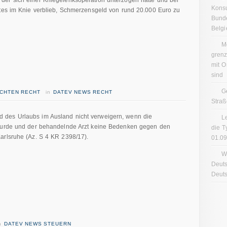
der sich einer Kniegelenksoperation unterzogen hatte und bei
Konsu
ntes im Knie verblieb, Schmerzensgeld von rund 20.000 Euro zu
Bund
Belgi
M
gren
mit O
sind
G
ICHTEN RECHT
in
DATEV NEWS RECHT
Straß
 des Urlaubs im Ausland nicht verweigern, wenn die
L
 wurde und der behandelnde Arzt keine Bedenken gegen den
die T
arlsruhe (Az. S 4 KR 2398/17).
01.0
W
Deuts
Deuts
in
DATEV NEWS STEUERN