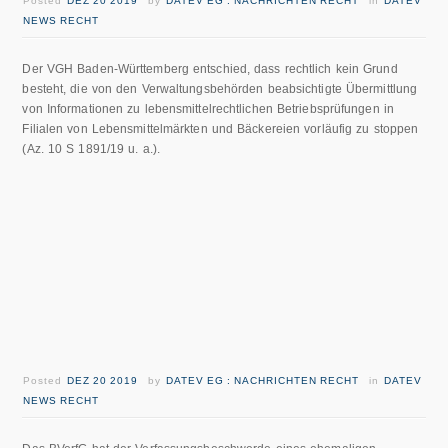
Posted
DEZ 20 2019
by
DATEV EG : NACHRICHTEN RECHT
in
DATEV
NEWS RECHT
Der VGH Baden-Württemberg entschied, dass rechtlich kein Grund
besteht, die von den Verwaltungsbehörden beabsichtigte Übermittlung
von Informationen zu lebensmittelrechtlichen Betriebsprüfungen in
Filialen von Lebensmittelmärkten und Bäckereien vorläufig zu stoppen
(Az. 10 S 1891/19 u. a.).
Posted
DEZ 20 2019
by
DATEV EG : NACHRICHTEN RECHT
in
DATEV
NEWS RECHT