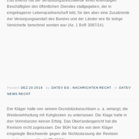
Das BVerfG hat der Verfassungsbeschwerde eines ehemaligen
Beschäftigten des öffentlichen Dienstes stattgegeben, der in
eingetragener Lebenspartnerschaft lebt, für den aber eine Zusatzrente
der Versorgungsanstalt des Bundes und der Länder wie für ledige
Versicherte berechnet worden war (Az. 1 BvR 3087/14).
Posted
DEZ 20 2019
by
DATEV EG : NACHRICHTEN RECHT
in
DATEV
NEWS RECHT
Der Kläger hatte von seinem Grundstücksnachbarn u. a. verlangt, die
Weideviehhaltung mit Kuhglocken zu unterlassen. Die Klage hatte in
den Vorinstanzen keinen Erfolg. Das Oberlandesgericht hat die
Revision nicht zugelassen. Der BGH hat die von dem Kläger
eingelegte Beschwerde gegen die Nichtzulassung der Revision