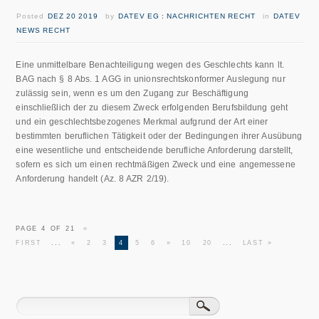
Posted
DEZ 20 2019
by
DATEV EG : NACHRICHTEN RECHT
in
DATEV
NEWS RECHT
Eine unmittelbare Benachteiligung wegen des Geschlechts kann lt.
BAG nach § 8 Abs. 1 AGG in unionsrechtskonformer Auslegung nur
zulässig sein, wenn es um den Zugang zur Beschäftigung
einschließlich der zu diesem Zweck erfolgenden Berufsbildung geht
und ein geschlechtsbezogenes Merkmal aufgrund der Art einer
bestimmten beruflichen Tätigkeit oder der Bedingungen ihrer Ausübung
eine wesentliche und entscheidende berufliche Anforderung darstellt,
sofern es sich um einen rechtmäßigen Zweck und eine angemessene
Anforderung handelt (Az. 8 AZR 2/19).
PAGE 4 OF 21
«
FIRST
...
«
2
3
4
5
6
»
10
20
...
LAST »