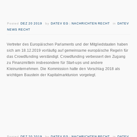
Posted
DEZ 20 2019
by
DATEV EG : NACHRICHTEN RECHT
in
DATEV
NEWS RECHT
Vertreter des Europäischen Parlaments und der Mitgliedstaaten haben
sich am 18.12.2019 vorläufig auf gemeinsame europäische Regeln für
das Crowdfunding verständigt. Crowdfunding verbessert den Zugang
zu Finanzmitteln insbesondere für Start-ups und andere
Kleinunternehmen. Die Kommission hatte den Vorschlag 2018 als
wichtigen Baustein der Kapitalmarktunion vorgelegt.
Posted
DEZ 20 2019
by
DATEV EG : NACHRICHTEN RECHT
in
DATEV