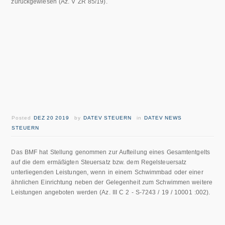
zurückgewiesen (Az. V ZR 85/19).
Posted
DEZ 20 2019
by
DATEV STEUERN
in
DATEV NEWS
STEUERN
Das BMF hat Stellung genommen zur Aufteilung eines Gesamtentgelts
auf die dem ermäßigten Steuersatz bzw. dem Regelsteuersatz
unterliegenden Leistungen, wenn in einem Schwimmbad oder einer
ähnlichen Einrichtung neben der Gelegenheit zum Schwimmen weitere
Leistungen angeboten werden (Az. III C 2 - S-7243 / 19 / 10001 :002).