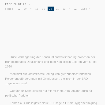
PAGE 20 OF 23
«
FIRST
...
10
«
18
19
20
21
22
»
...
LAST »
Dritte Verlängerung der Konsultationsvereinbarung zwischen der
Bundesrepublik Deutschland und dem Königreich Belgien vom 6. Mai
2020
Merkblatt zur Umsatzbesteuerung von grenzüberschreitenden
Personenbeförderungen mit Omnibussen, die nicht in der BRD
zugelassen sind
Gebühr für Schaukästen auf öffentlichem Straßenland auch für
politische Parteien
Lehren aus Dieselgate: Neue EU-Regeln für die Typgenehmigung