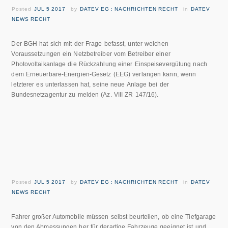
Posted
JUL 5 2017
by
DATEV EG : NACHRICHTEN RECHT
in
DATEV
NEWS RECHT
Der BGH hat sich mit der Frage befasst, unter welchen
Voraussetzungen ein Netzbetreiber vom Betreiber einer
Photovoltaikanlage die Rückzahlung einer Einspeisevergütung nach
dem Erneuerbare-Energien-Gesetz (EEG) verlangen kann, wenn
letzterer es unterlassen hat, seine neue Anlage bei der
Bundesnetzagentur zu melden (Az. VIII ZR 147/16).
Posted
JUL 5 2017
by
DATEV EG : NACHRICHTEN RECHT
in
DATEV
NEWS RECHT
Fahrer großer Automobile müssen selbst beurteilen, ob eine Tiefgarage
von den Abmessungen her für derartige Fahrzeuge geeignet ist und