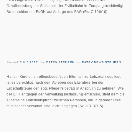
Post eingesetzte Piloten ist gültig. Sie ist durch das Ziel der
Gewährleistung der Sicherheit der Zivilluftfahrt in Europa gerechtfertigt.
So entschied der EuGH auf Anfrage des BAG (Rs. C-190/16).
Posted
JUL 5 2017
by
DATEV STEUERN
in
DATEV NEWS STEUERN
Hat ein Kind einen pflegebedürftigen Elternteil zu Lebzeiten gepflegt,
ist es berechtigt, nach dem Ableben des Elternteils bei der
Erbschaftsteuer den sog. Pflegefreibetrag in Anspruch zu nehmen. Wie
der BFH entgegen der Verwaltungsauffassung entschied, steht dem die
allgemeine Unterhaltspflicht zwischen Personen, die in gerader Linie
miteinander verwandt sind, nicht entgegen (Az. II R 37/15).