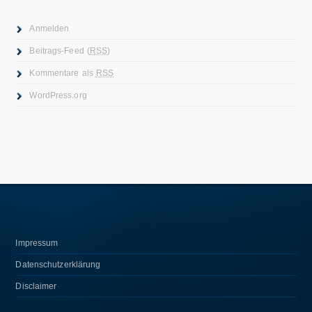
Anmelden
Beitrags-Feed (
RSS
)
Kommentare als
RSS
WordPress.org
Impressum
Datenschutzerklärung
Disclaimer