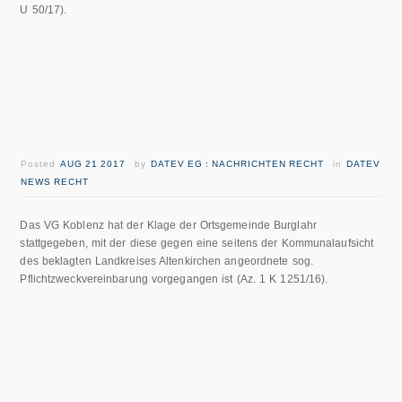
U 50/17).
Posted
AUG 21 2017
by
DATEV EG : NACHRICHTEN RECHT
in
DATEV
NEWS RECHT
Das VG Koblenz hat der Klage der Ortsgemeinde Burglahr
stattgegeben, mit der diese gegen eine seitens der Kommunalaufsicht
des beklagten Landkreises Altenkirchen angeordnete sog.
Pflichtzweckvereinbarung vorgegangen ist (Az. 1 K 1251/16).