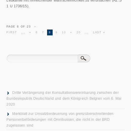
Leukämie mit hinreichender Wahrscheinlichkeit zu verursachen (Az. S
1 U 1736/15).
PAGE 8 OF 23
«
FIRST
...
«
6
7
8
9
10
»
20
...
LAST »
Dritte Verlängerung der Konsultationsvereinbarung zwischen der
Bundesrepublik Deutschland und dem Königreich Belgien vom 6. Mai
2020
Merkblatt zur Umsatzbesteuerung von grenzüberschreitenden
Personenbeförderungen mit Omnibussen, die nicht in der BRD
zugelassen sind