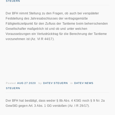
STEUERN
Der BFH nimmt Stellung zu den Fragen, ob auch bei verspäteter
Feststellung des Jahresabschlusses der vertragsgemäße
Fälligkeitszeitpunkt für den Zufluss der Tantieme beim beherrschenden
Gesellschafter maßgeblich ist und ob und unter welchen
Voraussetzungen ein Verlustrücktrag für die Berechnung der Tantieme
vorzunehmen ist (Az. VI R 44/17).
Posted
AUG 27 2020
by
DATEV STEUERN
in
DATEV NEWS
STEUERN
Der BFH hat bestätigt, dass weder § 8b Abs. 4 KStG noch § 9 Nr. 2a
GewStG gegen Art. 3 Abs. 1 GG verstoßen (Az. I R 29/17).