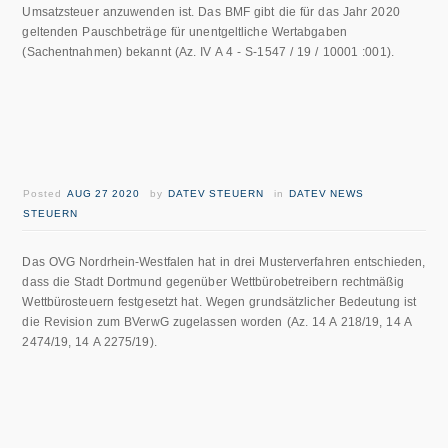
Umsatzsteuer anzuwenden ist. Das BMF gibt die für das Jahr 2020
geltenden Pauschbeträge für unentgeltliche Wertabgaben
(Sachentnahmen) bekannt (Az. IV A 4 - S-1547 / 19 / 10001 :001).
Posted
AUG 27 2020
by
DATEV STEUERN
in
DATEV NEWS
STEUERN
Das OVG Nordrhein-Westfalen hat in drei Musterverfahren entschieden,
dass die Stadt Dortmund gegenüber Wettbürobetreibern rechtmäßig
Wettbürosteuern festgesetzt hat. Wegen grundsätzlicher Bedeutung ist
die Revision zum BVerwG zugelassen worden (Az. 14 A 218/19, 14 A
2474/19, 14 A 2275/19).