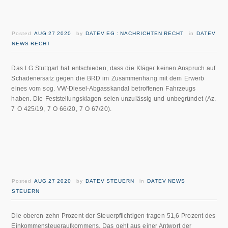
Posted
AUG 27 2020
by
DATEV EG : NACHRICHTEN RECHT
in
DATEV
NEWS RECHT
Das LG Stuttgart hat entschieden, dass die Kläger keinen Anspruch auf
Schadenersatz gegen die BRD im Zusammenhang mit dem Erwerb
eines vom sog. VW-Diesel-Abgasskandal betroffenen Fahrzeugs
haben. Die Feststellungsklagen seien unzulässig und unbegründet (Az.
7 O 425/19, 7 O 66/20, 7 O 67/20).
Posted
AUG 27 2020
by
DATEV STEUERN
in
DATEV NEWS
STEUERN
Die oberen zehn Prozent der Steuerpflichtigen tragen 51,6 Prozent des
Einkommensteueraufkommens. Das geht aus einer Antwort der