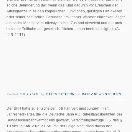
solche Behinderung dar, wenn das Kind dadurch vor Erreichen der
Altersgrenze in seinen körperlichen Funktionen, geistigen Fähigkeiten
oder seiner seelischen Gesundheit mit hoher Wahrscheinlichkeit länger
als sechs Monate vom alterstypischen Zustand abweicht und dadurch
in seiner Teilhabe am gesellschaftlichen Leben beeinträchtigt ist. (Az.
III R 44/17).
Posted
JUL 9 2020
by
DATEV STEUERN
in
DATEV NEWS STEUERN
Der BFH hatte zu entscheiden, ob Fahrvergünstigungen (hier:
Jahresnetzkarte), die die Deutsche Bahn AG Ruhestandsbeamten des
Bundeseisenbahnvermögens gewährt, Versorgungsbezüge i. S. des §
19 Abs. 2 Satz 2 Nr. 2 EStG mit der Folge sind, dass davon der