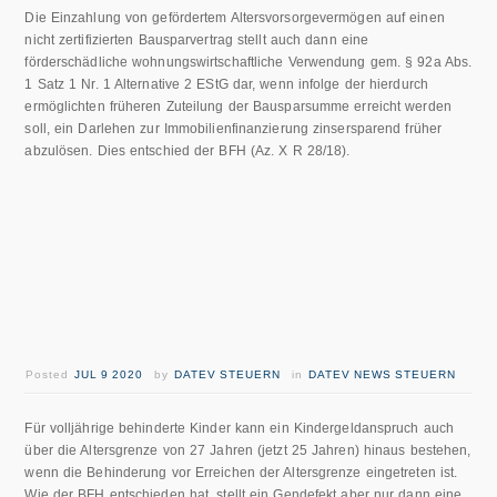
Die Einzahlung von gefördertem Altersvorsorgevermögen auf einen
nicht zertifizierten Bausparvertrag stellt auch dann eine
förderschädliche wohnungswirtschaftliche Verwendung gem. § 92a Abs.
1 Satz 1 Nr. 1 Alternative 2 EStG dar, wenn infolge der hierdurch
ermöglichten früheren Zuteilung der Bausparsumme erreicht werden
soll, ein Darlehen zur Immobilienfinanzierung zinsersparend früher
abzulösen. Dies entschied der BFH (Az. X R 28/18).
Posted
JUL 9 2020
by
DATEV STEUERN
in
DATEV NEWS STEUERN
Für volljährige behinderte Kinder kann ein Kindergeldanspruch auch
über die Altersgrenze von 27 Jahren (jetzt 25 Jahren) hinaus bestehen,
wenn die Behinderung vor Erreichen der Altersgrenze eingetreten ist.
Wie der BFH entschieden hat, stellt ein Gendefekt aber nur dann eine