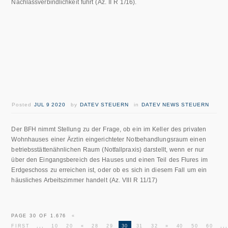
Nachlassverbindlichkeit führt (Az. II R 1/16).
Posted
JUL 9 2020
by
DATEV STEUERN
in
DATEV NEWS STEUERN
Der BFH nimmt Stellung zu der Frage, ob ein im Keller des privaten
Wohnhauses einer Ärztin eingerichteter Notbehandlungsraum einen
betriebsstättenähnlichen Raum (Notfallpraxis) darstellt, wenn er nur
über den Eingangsbereich des Hauses und einen Teil des Flures im
Erdgeschoss zu erreichen ist, oder ob es sich in diesem Fall um ein
häusliches Arbeitszimmer handelt (Az. VIII R 11/17)
PAGE 30 OF 1.676
«
FIRST
...
10
20
«
28
29
30
31
32
»
40
50
60
...