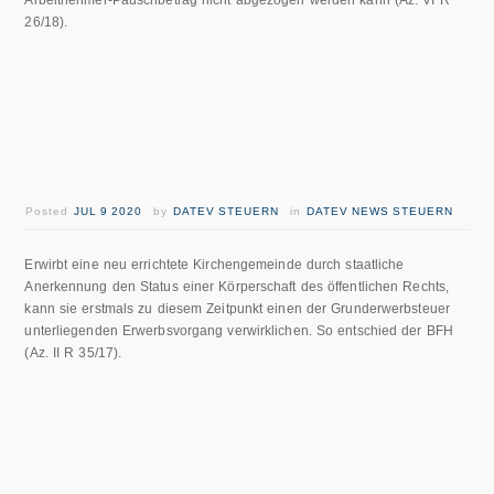
Arbeitnehmer-Pauschbetrag nicht abgezogen werden kann (Az. VI R
26/18).
Posted
JUL 9 2020
by
DATEV STEUERN
in
DATEV NEWS STEUERN
Erwirbt eine neu errichtete Kirchengemeinde durch staatliche
Anerkennung den Status einer Körperschaft des öffentlichen Rechts,
kann sie erstmals zu diesem Zeitpunkt einen der Grunderwerbsteuer
unterliegenden Erwerbsvorgang verwirklichen. So entschied der BFH
(Az. II R 35/17).