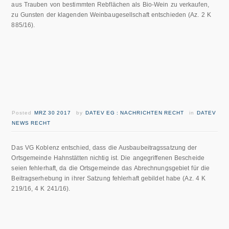
aus Trauben von bestimmten Rebflächen als Bio-Wein zu verkaufen,
zu Gunsten der klagenden Weinbaugesellschaft entschieden (Az. 2 K
885/16).
Posted
MRZ 30 2017
by
DATEV EG : NACHRICHTEN RECHT
in
DATEV
NEWS RECHT
Das VG Koblenz entschied, dass die Ausbaubeitragssatzung der
Ortsgemeinde Hahnstätten nichtig ist. Die angegriffenen Bescheide
seien fehlerhaft, da die Ortsgemeinde das Abrechnungsgebiet für die
Beitragserhebung in ihrer Satzung fehlerhaft gebildet habe (Az. 4 K
219/16, 4 K 241/16).